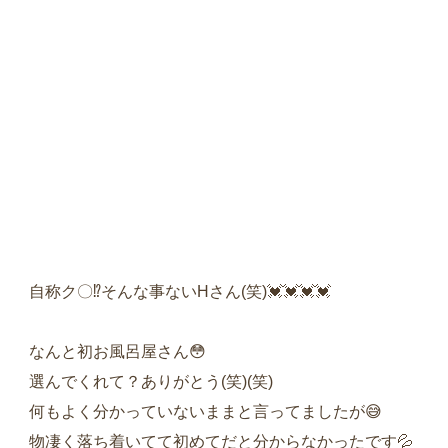
自称ク〇⁉️そんな事ないHさん(笑)💓‪💓‪💓‪💓‪
なんと初お風呂屋さん😳
選んでくれて？ありがとう(笑)(笑)
何もよく分かっていないままと言ってましたが😅
物凄く落ち着いてて初めてだと分からなかったです💦