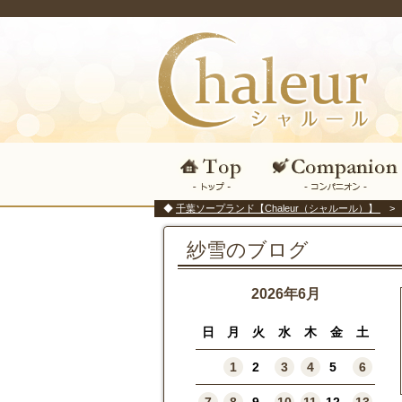
千葉ソープランド【Chaleur（シャルール）】
紗雪のブログ
2026年6月
日
月
火
水
木
金
土
1
2
3
4
5
6