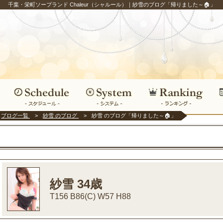
千葉・栄町ソープランド Chaleur（シャルール）｜紗雪のブログ「帰りました～🏠」
ブログ一覧
紗雪 のブログ
紗雪 のブログ「帰りました～🏠」
紗雪 34歳
T156 B86(C) W57 H88