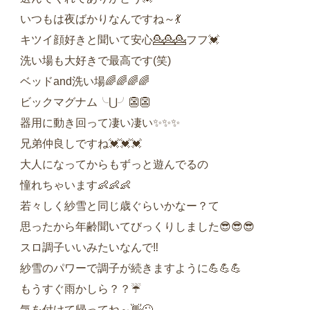
いつもは夜ばかりなんですね～💃
キツイ顔好きと聞いて安心💁💁💁フフ💓‪
洗い場も大好きで最高です(笑)
ベッドand洗い場🌈🌈🌈🌈
ビックマグナム╰⋃╯👺👺
器用に動き回って凄い凄い✨✨✨
兄弟仲良しですね💓‪💓‪💓‪
大人になってからもずっと遊んでるの
憧れちゃいます👶👶👶
若々しく紗雪と同じ歳ぐらいかなー？て
思ったから年齢聞いてびっくりしました😎😎😎
スロ調子いいみたいなんで‼️
紗雪のパワーで調子が続きますように💪💪💪
もうすぐ雨かしら？？☔
気を付けて帰ってね～👋😉