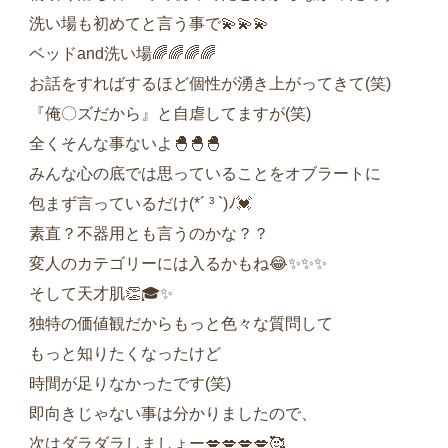
洗い場も初めてと言う事で💫💫💫
ベッドand洗い場🌈🌈🌈🌈
お話をすればするほど個性が湧き上がってきて(笑)
『俺〇ズだから』と自虐してますが(笑)
全くそんな事ないよ🐣🐣🐣
みんな心の底では思っていることをオブラートに
包まず言っているだけ(*´ ³ `)ﾉ💓‪
素直？不器用とも言うのかな？？
変人のカテゴリーには入るかもね😂✨✨✨
そして天才肌👏🎓✨
独特の価値観だからもっと色々な質問して
もっと知りたくなったけど
時間が足りなかったです(笑)
即向きじゃない事は分かりましたので、
次はダラダラしましょー💋💋💋💋🥰