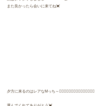
また良かったら会いに来てね💓‪
夕方に来るのはレアなMっち～👩‍❤️‍👨👩‍❤️‍👨👩‍❤️‍👨👩‍❤️‍👨👩‍❤️‍👨
選んでくれてありがとう💓‪