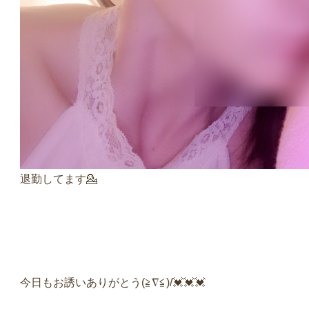
退勤してます💁
今日もお誘いありがとう(≧∇≦)/💓‪💓‪💓‪