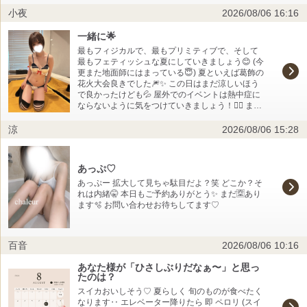
ざわざ来てくれて嬉しい(#^.^#) ベッドand洗い場
とは思っておらず 嬉しい限りでした 機体はあま
小夜
2026/08/06 16:16
🌈🌈🌈🌈 ゆったりリラクゼーション🧖‍♂️🧖‍♂️🧖‍♂️🧖‍♂️🧖‍♂️
り詳しく無いので 受け答えが曖昧になっちゃって
からの‼️ヌルヌル～ヌルヌル～ 2打席目に向か
ごめんね でもお話ししているうちに 08小隊も、
う……が 男の潮〇き🐳🐳🐳🐳🐳🐳 よく話を聞くと
一緒に🌟
0083もまた見たくなりました 雪国あるある 冬の
潮〇き体質だとか💪💪💪💪 豪快に出ました🐬🐬🐬
体育一時間目は雪上サッカー⚽️ を 共感してもらえ
最もフィジカルで、最もプリミティブで、そして
🐬 珍しい特殊な勤務で背中はカチカチで かなり疲
たのも嬉しかったー！ 楽しいしか無いひとときを
最もフェティッシュな夏にしていきましょう😊 (今
れてます💦 あまり自分からはお話しないタイプだ
ご一緒させてくださり 本当にありがとうございま
更また地面師にはまっている😇) 夏といえば葛飾の
けど 所々に優しさを感じました💕 会えて本当に良
した またの日をお待ちしておりますね
花火大会良きでした🎆✨ この日はまだ涼しいほう
かった(*^_^*) また良かったら会いに来てね👩🏻‍❤️‍👨🏻
で良かったけども💦 屋外でのイベントは熱中症に
👩🏻‍❤️‍👨🏻👩🏻‍❤️‍👨🏻👩🏻‍❤️‍👨🏻 初来店㊗️感性豊かな天才肌💕K
ならないように気をつけていきましょう！🙇‍♂️ また
くん💕💕💕 選んでくれてありがとう💋💕 顔ちっさ
日記書きます🌟 さよ
Σ(ﾟдﾟ；) 最初、素っ気なさ過ぎて……（笑） 紗雪
涼
2026/08/06 15:28
なんか嫌われてる⁉️⁉️⁉️⁉️ て不安になったけど😥😥😥
テンションがずっとそんな感じなだけなんだね💦
あー良かった🐤🐤🐤 ベッドand洗い場🌈🌈🌈🌈🌈
ゆったりリラクゼーション🧖‍♂️🧖‍♂️🧖‍♂️🧖‍♂️🧖‍♂️ その若さ
あっぷ♡
で40肩になったと⁉️ 確かにカチカチ😭😭😭 感情を
あっぷー 拡大して見ちゃ駄目だよ？笑 どこか？そ
内に秘める感じで、独特な感性💫💫💫💫 見た目の
れは内緒🤫 本日もご予約ありがとう✨️ まだ🈳あり
感じと違って 話せば話すほど熱い男だな！って思
ます🫧 お問い合わせお待ちしてます♡
いました❤️‍🔥❤️‍🔥 そんなに落ち着いているから、 きっ
と色々な困難があって乗り越えて来たんだと思い
ます。時々笑った顔が最高に素敵です😍😍😍 めち
ゃくちゃ癒されました💋💋💋 また良かったら会い
百音
2026/08/06 10:16
に来てね💕💕💕💕 今日もありがとう💋💕 明日はお
休みです💁
あなた様が「ひさしぶりだなぁ〜」と思っ
たのは？
スイカおいしそう♡ 夏らしく 旬のものが食べたく
なります‥ エレベーター降りたら 即 ペロリ (スイ