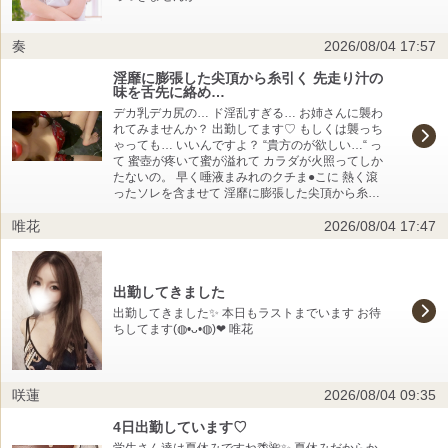
奏
2026/08/04 17:57
淫靡に膨張した尖頂から糸引く 先走り汁の
味を舌先に絡め…
デカ乳デカ尻の… ド淫乱すぎる… お姉さんに襲わ
れてみませんか？ 出勤してます♡ もしくは襲っち
ゃっても… いいんですよ？ “貴方のが欲しい…“ っ
て 蜜壺が疼いて蜜が溢れて カラダが火照ってしか
たないの。 早く唾液まみれのクチま●こに 熱く滾
ったソレを含ませて 淫靡に膨張した尖頂から糸引
く 先走り汁の味を舌先に絡め… 舌全体で味わうと
唯花
2026/08/04 17:47
『はぁ…はあ…』 吐息混じりに 『美味しそうに舐
めるね』 『ち◎ぽ好きって顔して舐めて 奏さんも
びじょびしょで スキモノだねぇ…』 肉棒を頬張る
奏は 貴方にそう言われて 蜜壺から蜜が出てる事に
気付くの。 奏も… 奏の敏感なところを 貴方の 触
出勤してきました
るか触らないかの絶妙な指遣いや 舌先で舐めたり
出勤してきました✨ 本日もラストまでいます お待
吸ったりの口技の 手練手管で弄んで しとどに濡れ
ちしてます(⁠◍⁠•⁠ᴗ⁠•⁠◍⁠)⁠❤ 唯花
そぼらせてほしい…♡ ビショビショになった 蜜壺
へ熱く滾った怒張をブチ込んで 一緒に快感の渦に
身を委ねませんか？ 欲しがりな女でも…… いいで
しょうか？
咲蓮
2026/08/04 09:35
4日出勤しています♡