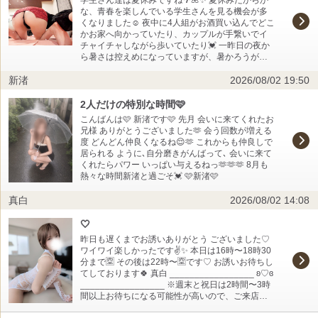
学生さん達は夏休みですね🌴🌺✨ 夏休みだからか
な、青春を楽しんでいる学生さんを見る機会が多
くなりました☺️ 夜中に4人組がお酒買い込んでどこ
かお家へ向かっていたり、カップルが手繋いでイ
チャイチャしながら歩いていたり💓 一昨日の夜か
ら暑さは控えめになっていますが、暑かろうが学
生さん達には関係ないよね💕︎ 若いうちにしか楽し
新渚
2026/08/02 19:50
めないこともあるからたくさん楽しんじゃえーっ
て自分が歳とったのを感じもした咲蓮です🙃 17時
まで受け付けています❤️ 今日も気持ちいいことい
2人だけの特別な時間🩷
っぱいしたいな💓 お待ちしております😍 ✦・
こんばんは🩷 新渚です🩷 先月 会いに来てくれたお
┈┈┈┈┈┈┈┈┈┈・✦ ご予約予定日の前日ま
兄様 ありがとうございました🫶 会う回数が増える
ででしたら姫予約がとってもとっても嬉しいです
度 どんどん仲良くなるね😌🫶 これからも仲良しで
😍 ✉️elennnchaleur0813@gmail.com ↑こちらまで
居られる ように､自分磨きがんばって､ 会いに来て
ご連絡頂ければと思います(⋆ᴗ͈ˬᴗ͈)” 会ってくれたこ
くれたらパワー いっぱい与えるねっ🫶🫶🫶 8月も
とがある方はいつくらいに会ってくれたかとかそ
熱々な時間新渚と過ごそ💓 🩷新渚🩷
の旨も伝えてもらえると助かりますm(_ _)m ※ご
予約とまったく関係のないような内容でしたらス
真白
2026/08/02 14:08
ルーさせて頂くこともございますので悪しからず
m(_ _)m 咲蓮(えれん)
🤍
昨日も遅くまでお誘いありがとう ございました♡
ワイワイ楽しかったです✌️✨ 本日は16時〜18時30
分まで🈳 その後は22時〜🈳です♡ お誘いお待ちし
てしております🍀 真白 _________________ ʚ♡ɞ
_________________ ※週末と祝日は2時間〜3時
間以上お待ちになる可能性が高いので、ご来店予
定のお兄様はお店にお電話していただけると幸い