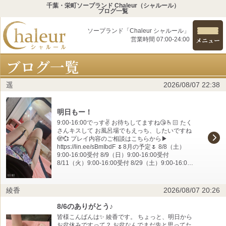
千葉・栄町ソープランド Chaleur（シャルール）
ブログ一覧
ソープランド「Chaleur シャルール」
営業時間 07:00-24:00
メニュー
ブログ一覧
遥
2026/08/07 22:38
明日もー！
9:00-16:00でっす✌️ お待ちしてますね😘🫰🏻 たく
さんキスして お風呂場でもえっち、したいですね
🫣💞 プレイ内容のご相談はこちらから▶︎
https://lin.ee/sBmIbdF 🌷8月の予定🌷 8/8（土）
9:00-16:00受付 8/9（日）9:00-16:00受付
8/11（火）9:00-16:00受付 8/29（土）9:00-16:00
受付 8/30（日）9:00-16:00受付 遅い時間を…！等
のご要望あればLINEください🫣💞
綾香
2026/08/07 20:26
8/6のありがとう♪
皆様こんばんは✨️ 綾香です。 ちょっと、明日から
お盆休みですって？ お盆なんでまだ先と思ってた