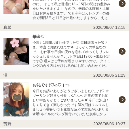
のに。 そして私は普通に13～15日の間はお盆休み
をいただきますよ！ なので、来週の木曜日と土曜
日はお休み頂きます。 でも今年はカレンダーの都
合で明日8日と11日は出勤いたしますから、えぇ。
お盆休み期間に2回も出勤出来るなんてステキ♡ こ
真希
2026/08/07 12:15
ういう皆がお休みの期間って、里帰り中の方とか
逆に旅行中の方とか普段お会い出来ない紳士様が
華金♡
いらしたりして楽しいものです。 もちろん、顔見
知りの紳士様が来てくれたらそれは1番嬉しいけれ
今週も1週間お疲れ様でした♡ 毎日頑張った皆さ
ども？(・∀・)ﾆﾔﾆﾔ 紳士様はどんなお盆休みを過ご
ま、本当にお疲れ様です🍀 せっかくの華金なの
すのかな？ 実家に行って、お墓参り行って、親戚
で、 お仕事や日頃の疲れを忘れてゆっくりリフレ
の追及を上手く交わしながら従姉妹の甥っ子姪っ
ッシュしませんか？ᴗ ̫ ᴗ✨ 本日は19:00〜出勤予定
子に媚びを売るとか？ それは私やないかい！(›´ω`‹
です🕖 週末はご予約が埋まりやすいので、 タイミ
)ｹﾞｿｯ 釣りに行きたいけど、雨予報出とるし。 台風
ングの合う方はぜひお早めにお問い合わせくださ
15号さんがバッチリのタイミングでぶっこんでく
い。 「来てよかった」と思っていただけるよう 心
んでヨロシクって気合い入れてるし……。 Fワード
澪
2026/08/06 21:29
を込めて楽しい時間をお届けします♡꜀(^. .^꜀ )꜆੭ 皆
を100回くらい言いたいですね！(なんで英語？)。
さまと一緒に素敵な週末のスタートを迎えられた
さて、お盆休みが台風さんに吹き飛ばされそうで
ら嬉しいです🎶 ご予約・お問い合わせお待ちして
お礼です(⁠♡⁠ω⁠♡⁠ ⁠)⁠ ⁠~⁠♪
すが、紳士様との思い出はいつでも心にあるから
おります🐈‍⬛🖤 💎maki💎
今日もお誘いありがとうございました(⁠ ⁠◜⁠‿⁠◝⁠ ⁠)⁠♡ ☆
吹き飛ばされない、消えない、ということで8/6の
ツーリング好きな仲良しKさんへ 用事の前でお忙
お礼です。 ☆ また来るね〜と言ってくれてたけ
しい中ありがとうございました🙏💓 今日は沢山く
ど、ホントに来てくれてめっちゃ嬉しかったで
りくりできて楽しかったです😈次回はヌルヌルし
す！ ソープは前回の私が初めてと言っていたのに
ましょう🤭💫いつも素敵な反応で攻めがいありま
そこを途中まで失念して「マッ〇とベッ〇どっち
す😻 ネイルのパンダ気付いていただき嬉しかった
先が好き？」と聞いてしまったけど、わかるか！
です🐼からの職業トークが始まって面白かったで
って話ですよねぇ、スイマセン。 一応前回、初め
す🤣8秒は良きですね🤩 お盆のツーリング楽しみで
芳野
2026/08/06 19:27
てお会いした時は先にマッ〇しましたし、今回は
すね！天気も大丈夫そう☺️遺跡や世界遺産の話聞
ベッ〇が先でしたがいかがでしたか？ その日の気