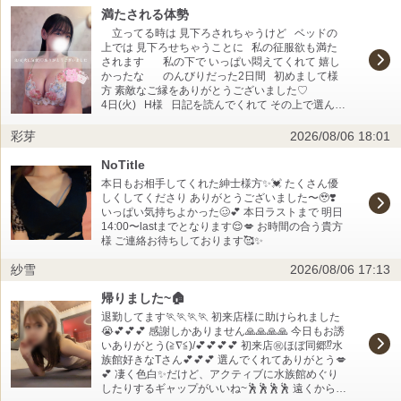
いたら行きたくなりました😸 ペリリューオススメ
分で毎回変えてもOKなのよ♡♡♡ で、マッ〇の時
満たされる体勢
ですが、暗くなったら金カム見てください🥰 また
に反応が良いので紳士様とのマッ〇プレイはとっ
立ってる時は 見下ろされちゃうけど ベッドの
いつでもお待ちしてます💞 ☆生き物好きな仲良し
ても楽しい(興奮するの意)です(*´ω｀*)♡ﾌﾌ おしり
上では 見下ろせちゃうことに 私の征服欲も満た
Hさんへ 約4ヶ月ぶりなHさん🥰本当に宣言通り夏
を夢中でペロペロしちゃったのもいい声が聞けた
されます 私の下で いっぱい悶えてくれて 嬉し
ですね🥳💓 栄養ドリンクの差し入れいつもありが
からで、ずーっとやっちゃったんだけど、ある一
かったな のんびりだった2日間 初めまして様
とうございます🙏ぺろぺろも😻💞 今日も、何を聞
瞬からシーンってなったから「これは大変だ！」
方 素敵なご縁をありがとうございました♡
いても解答が返ってきてびっくりしまくりでした
って思ってやめて声掛けたんだけど、ホントに大
4日(火) H様 日記を読んでくれて その上で選んで
🙌鰻の養殖事情もお詳しいとは😲ニホンウナギっ
丈夫だった？ 遠慮なく何でも言ってね？大切な紳
くださったこと とても嬉しいです♡ しかもたく
てマリアナ海溝で産卵してるんですね💫地図見た
士様の身体なんだから！ あ、でもホントに申告通
さん褒めてくださって… 恐悦至極に存じます い
彩芽
2026/08/06 18:01
ら遠くてびっくり😇 Hさん家のお庭も相変わらず
り「気持ちよすぎてどっかいっちゃった」なんだ
ただいたお言葉を素直に頂戴できるよう もっと自
楽しそうで安心しました(⁠*⁠´⁠ω⁠｀⁠*⁠) またイチャイチ
ったらそれは嬉しい。 しかし、私も何も考えず瞑
分を磨いていきますね！ とっても柔和で優しい
NoTitle
ャ、マッサージしながら色々お話できるの楽しみ
想状態でペロペロしてたからなぁ……何か心地よ
雰囲気を 纏っているHさんとのひとときは 癒しも
にお待ちしてます☺️💓 富士急ハイランドにリラッ
本日もお相手してくれた紳士様方✨💓 たくさん優
かった(爆)。 で、MFゴーストのコース走ってみた
加わり 心地良いの一言 でも いざ触れたら あんな
クマとかたれパンダとかすみっコぐらしのエリア
しくしてくださり ありがとうございました〜🥹❣️
いよねーって話してたでしょ？ 私は真鶴に行きた
にも反応して悦んでくれるから 楽しくなっちゃっ
ができたらしい😻 ちょっとだけ行きたい💫 あとお
いっぱい気持ちよかった🥴💕 本日ラストまで 明日
い！ コース的にも好きだけど、ついでにお魚美味
て つい意地悪な私が出てしまいました 可愛かっ
昼ご飯ゆで卵一個だけ食べて、筋トレや仕事、日
14:00〜lastまでとなります😌💋 お時間の合う貴方
しいから？(食い気)。 しかし、MFゴーストはサラ
たな♡ お店までは遠き道のりかと思いますが
常生活してたら絶賛停滞期を迎えました🙄💫代謝
様 ご連絡お待ちしております🥰✨
ッと富士山噴火した前提の世界の話なのが恐ろし
また遊びに来てくださることを 私も選択肢に加え
が…😇 チャッピー（AI）にお昼はバナナかおにぎ
いよね。 次回はもっと紳士様の気持ちいいを一緒
ていただけることを 切に願ってます！ 心待ちに
り追加してって言われたからバナナ1本食べてます
紗雪
2026/08/06 17:13
に探求したいわ♡ 楽しみにお待ちしております！
しておりますねꕤ*.ﾟ 5日(水) Y様 前以ての
(⁠◡⁠ ⁠ω⁠ ⁠◡⁠)💓 澪♡
以上です〜♡ さて、明日8/8土曜日、多くの方がお
お誘い ありがとうございました！ エレベーター
帰りました~🏠
盆休み初日ですが、私は出勤しますよー！ 朝9時～
前で対面したとき 少し驚いたような表情をされて
14時受付終了までお待ちしております♡ 長期休暇
退勤してます🏃🏃🏃🏃 初来店様に助けられました
いたから 私じゃダメだったかな…と 少し不安にな
初日って、割と移動する方が多いからか案外混ん
😭💕💕💕 感謝しかありません🙏🙏🙏🙏 今日もお誘
りましたが お部屋に入ったら そんな心配も吹っ
でなかったりするんですよ。 なので、行こうかな
いありがとう(≧∇≦)/💕💕💕💕 初来店㊗️ほぼ同郷⁉️水
飛びました 私にされるがままになっているお姿も
と思ったらお電話ないしネット予約で空き枠見て
族館好きなTさん💕💕💕 選んでくれてありがとう💋
耐えきれず…なお姿も 可愛くて もっと見ていたい
みてね〜。 ではでは、また明日(*´³`*) ♡ お盆休
💕 凄く色白✨️だけど、アクティブに水族館めぐり
ほどでした 元気な精をたくさん ご馳走様でした
み、楽しんでね。
したりするギャップがいいね~🕺🕺🕺🕺 遠くからわ
♡ …それから まさか ガンダムのお話が出来る