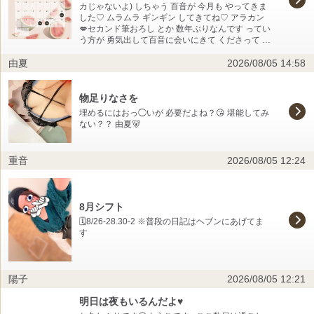
カじゃないよ) しちゃう 百音が 今月も やってきま
した♡ ムラムラ ギンギン してきてね♡ アラカン
💋セカンド筆おろし とか 数年ぶりなんです ってい
う方が 勇気出して百音に会いにきて くださって と
ってもうれしかったです♡ クンニがだいすき💋 玉
由夏
2026/08/05 14:58
と竿の味方でありたい 百音でした✨️ 今月は
16:00〜ラストまで お店におります🍀
物足りなさを
埋めるにはおっ◯いが 必要だよね？😘 堪能してみ
ない？？ 由夏🐻
重音
2026/08/05 12:24
8月シフト
🗓️8/26-28.30-2 ※普段の日記はヘブンにあげてま
す
陽子
2026/08/05 12:21
明日は夜もいるんだよ♥️