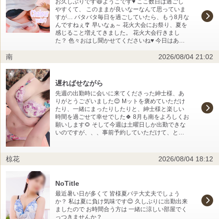
お久しぶりです😆ようこです♥️ ここ数日は過ごし
やすくて、 このままが良いなーなんて思っていま
すが… バタバタ毎日を過ごしていたら、もう8月な
んですねぇ🎐 早いなぁ～ 花火大会にお祭り、夏を
感じること増えてきました。 花火大会行きまし
た？ 色々おはし聞かせてくださいね♥️ 今日はあと
少しで受付終了してしまうのですが、明日はいつ
南
2026/08/04 21:02
もより長めですよっ(*˙˘˙*)و⚑⁎ 21時まで受付ます
(,,•ω•,,)✨️✨️✨️ レアな時間なのでぜひぜひ♥️♥️♥️ ご都合
あいましたら、ご連絡&お問い合わせお待ちしてま
ーす✨️ あと、 ８月前半のシフト載せてなかったの
遅ればせながら
で、のちほど… それでは！！👋
先週の出勤時に会いに来てくださった紳士様、あ
りがとうございました😊 Mットを褒めていただけ
たり、一緒にまったりしたりと、紳士様と楽しい
時間を過ごせて幸せでした🍀 8月も南をよろしくお
願いします🌻 そして今週は土曜日しか出勤できな
いのですが、、、事前予約していただけて、とっ
ても嬉しいです😊 まだまだご予約受付中なので、
お誘いお待ちしていますね🎶 それからお盆休み期
間も予約が開始されてます！ お盆休みは、いかが
椋花
2026/08/04 18:12
お過ごしでしょうか💭？ 南はお盆休みはシャルー
ル週間(？)なので、会いに来てくださると嬉しいで
す💡 南🌻
NoTitle
最近暑い日が多くて 皆様夏バテ大丈夫でしょう
か？ 私は夏に負け気味です😊 久しぶりに出勤出来
ましたので お時間合う方は 一緒に涼しい部屋でく
っつきませんか？