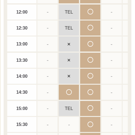
-
◯
-
-
12:00
TEL
-
◯
-
-
12:30
TEL
-
×
◯
-
-
13:00
-
×
◯
-
-
13:30
-
×
◯
-
-
14:00
-
◯
◯
-
-
14:30
-
◯
-
-
15:00
TEL
-
-
◯
-
-
15:30