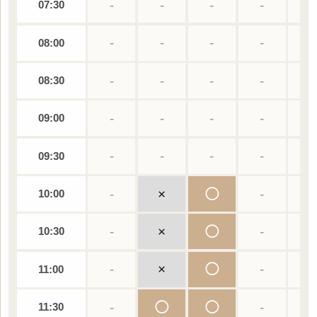
-
-
-
-
-
07:30
-
-
-
-
-
08:00
-
-
-
-
-
08:30
-
-
-
-
-
09:00
-
-
-
-
-
09:30
-
×
◯
-
-
10:00
-
×
◯
-
-
10:30
-
×
◯
-
-
11:00
-
◯
◯
-
-
11:30