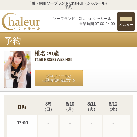
千葉・栄町ソープランド Chaleur（シャルール）
予約
ソープランド「Chaleur シャルール」
営業時間 07:00-24:00
メニュー
予約
椎名 29歳
T156 B88(E) W58 H89
プロフィールと
出勤情報を確認する
8/9
8/10
8/11
8/12
8/
日時
日
月
火
水
木
-
-
-
-
-
07:00