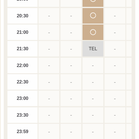
-
-
◯
-
-
20:30
-
-
◯
-
-
21:00
-
-
-
-
21:30
TEL
-
-
-
-
-
22:00
-
-
-
-
-
22:30
-
-
-
-
-
23:00
-
-
-
-
-
23:30
-
-
-
-
-
23:59