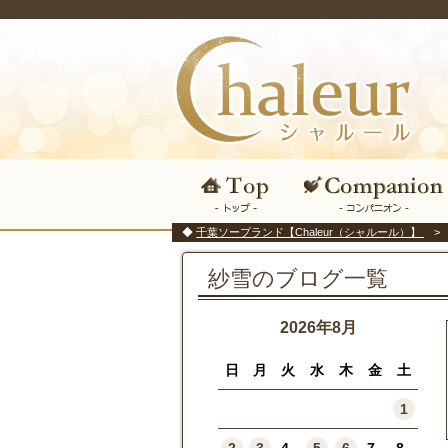
千葉ソープランド【Chaleur（シャルール）】
紗雪のブログ一覧
2026年8月
日
月
火
水
木
金
土
1